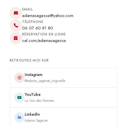
EMAIL
adamasagesse@yahoo.com
TÉLÉPHONE
06 07 60 81 80
RÉSERVATION EN LIGNE
cal.com/adamasagesse
RETROUVEZ-MOI SUR
Instagram
@adama_sagesse_originelle
YouTube
La Voix des Femmes
LinkedIn
Adama Sagesse